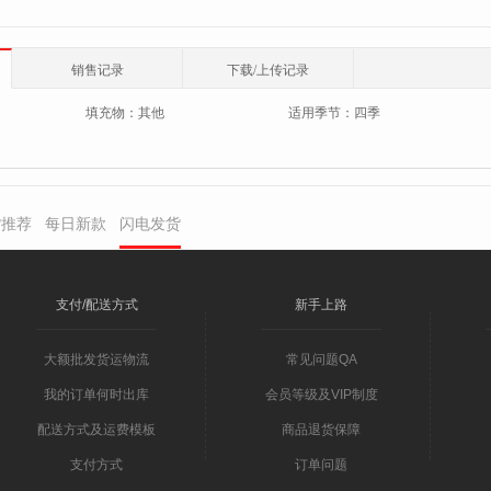
销售记录
下载/上传记录
填充物：
其他
适用季节：
四季
货推荐
每日新款
闪电发货
支付/配送方式
新手上路
大额批发货运物流
常见问题QA
我的订单何时出库
会员等级及VIP制度
配送方式及运费模板
商品退货保障
支付方式
订单问题