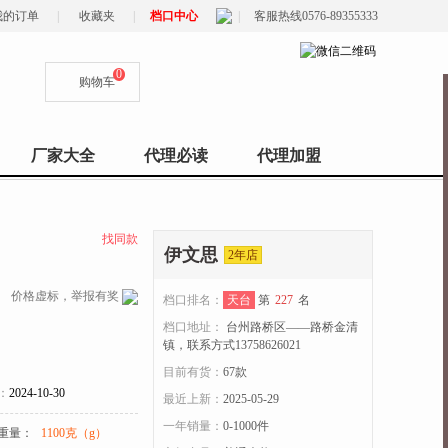
我的订单
|
收藏夹
|
档口中心
|
客服热线0576-89355333
0
购物车
厂家大全
代理必读
代理加盟
找同款
伊文思
2年店
价格虚标，举报有奖
档口排名：
天台
第
227
名
档口地址：
台州路桥区——路桥金清
镇，联系方式13758626021
目前有货：
67
款
：
2024-10-30
最近上新：
2025-05-29
一年销量：
0-1000件
重量：
1100克（g）