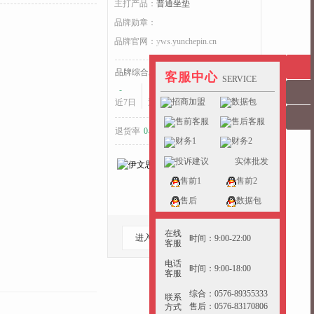
主打产品：
普通坐垫
品牌勋章：
品牌官网：
yws.yunchepin.cn
收起>>
品牌综合发货耗时：
客服中心
SERVICE
-
-
-
招商加盟
数据包
近7日
近15日
近30日
售前客服
售后客服
退货率
0-5%
好于
34%
的同行
财务1
财务2
投诉建议
实体批发
售前1
售前2
售后
数据包
在线
进入档口
收藏档口
时间：9:00-22:00
客服
电话
时间：9:00-18:00
客服
综合：0576-89355333
联系
售后：0576-83170806
方式