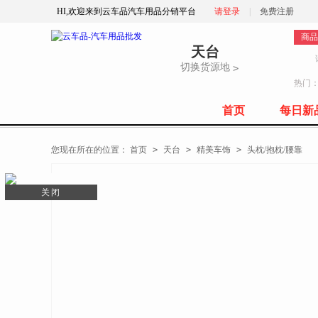
HI,欢迎来到云车品汽车用品分销平台
请登录
|
免费注册
商品
天台
切换货源地
>
热门
首页
每日新
全部商品分类
您现在所在的位置：
首页
>
天台
>
精美车饰
>
头枕/抱枕/腰靠
关闭