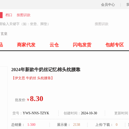
会员中心
|
档口
按图识款
搜图识款
：
玄皇
77
品
商家代发
云仓
闪电发货
包邮专区
2024年新款牛奶丝记忆棉头枕腰靠
【伊文思 牛奶丝 头枕腰靠】
8.30
￥
批发价:
货号：
YWS-NNS-TZYK
创建时间：
2024-10-30
更新时间
总销量：
1-500
展示量：
2138
上传/下载：
0