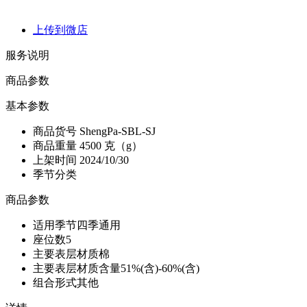
上传到微店
服务说明
商品参数
基本参数
商品货号
ShengPa-SBL-SJ
商品重量
4500 克（g）
上架时间
2024/10/30
季节分类
商品参数
适用季节
四季通用
座位数
5
主要表层材质
棉
主要表层材质含量
51%(含)-60%(含)
组合形式
其他