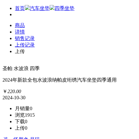
首页
汽车坐垫
四季坐垫
商品
详情
销售记录
上传记录
上传
圣帕 水波浪 四季
2024年新款全包水波浪纳帕皮绗绣汽车坐垫四季通用
￥
220
.
00
2024-10-30
月销量
0
浏览
1915
下载
0
上传
0