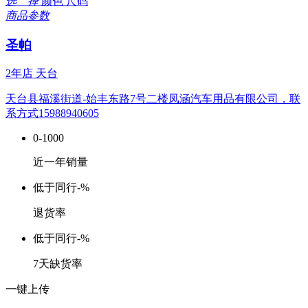
选 择
颜色
尺码
商品参数
圣帕
2年店
天台
天台县福溪街道-始丰东路7号二楼凤涵汽车用品有限公司，联
系方式15988940605
0-1000
近一年销量
低于同行
-%
退货率
低于同行
-%
7天缺货率
一键上传