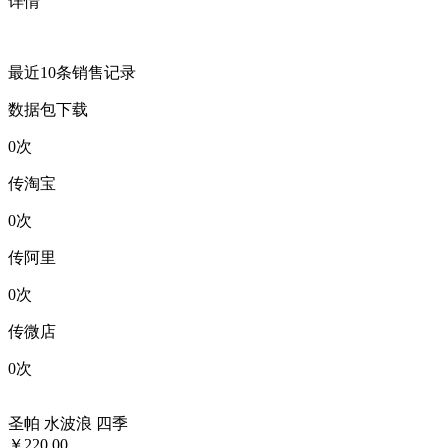
详情
最近10条销售记录
数据包下载
0
次
传淘宝
0
次
传阿里
0
次
传微店
0
次
圣帕 水波浪 四季
￥220.00