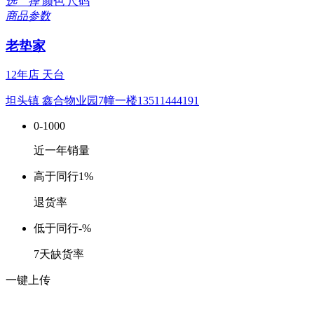
选 择
颜色
尺码
商品参数
老垫家
12年店
天台
坦头镇 鑫合物业园7幢一楼13511444191
0-1000
近一年销量
高于同行
1%
退货率
低于同行
-%
7天缺货率
一键上传