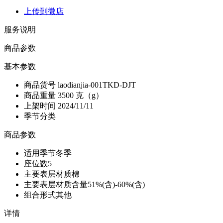
上传到微店
服务说明
商品参数
基本参数
商品货号
laodianjia-001TKD-DJT
商品重量
3500 克（g）
上架时间
2024/11/11
季节分类
商品参数
适用季节
冬季
座位数
5
主要表层材质
棉
主要表层材质含量
51%(含)-60%(含)
组合形式
其他
详情