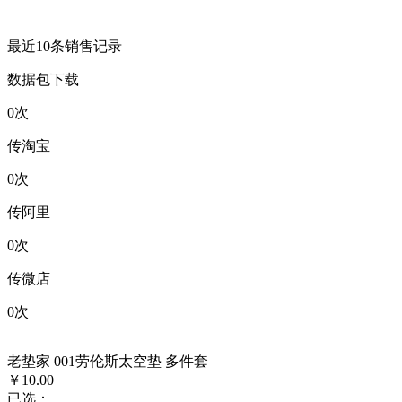
最近10条销售记录
数据包下载
0
次
传淘宝
0
次
传阿里
0
次
传微店
0
次
老垫家 001劳伦斯太空垫 多件套
￥10.00
已选：