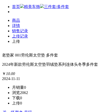
首页
精美车饰
三件套/多件套
商品
详情
销售记录
上传记录
上传
老垫家 001劳伦斯太空垫 多件套
2024年新款劳伦斯太空垫羽绒垫系列连体头冬季多件套
￥
10
.
00
2024-11-11
月销量
0
浏览
2062
下载
0
上传
0