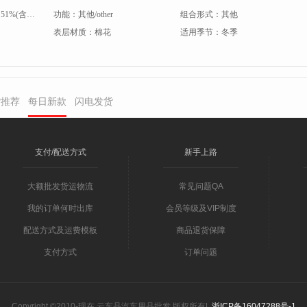
：
51%(含)-60%(含)
功能：
其他/other
组合形式：
其他
表层材质：
棉花
适用季节：
冬季
货推荐
每日新款
闪电发货
支付/配送方式
新手上路
大额批发货运物流
常见问题QA
我的订单何时出库
会员等级及VIP制度
配送方式及运费模板
商品退货保障
支付方式
订单问题
Copyright ©2010-现在 云车品汽车用品批发 版权所有|
浙ICP备16047288号-1