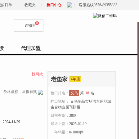
我的订单
|
收藏夹
|
档口中心
|
客服热线0576-89355333
0
购物车
读
代理加盟
找同款
老垫家
4年店
价格虚标，举报有奖
档口排名：
义乌
第
18
名
档口地址：
义乌车品市场汽车用品城
鑫合物业园7幢1楼
目前有货：
38
款
：
2024-11-29
最近上新：
2025-02-19
一年销量：
0-1000件