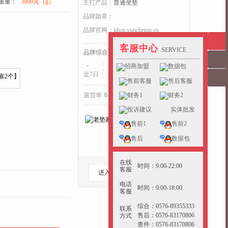
重量：
3000克（g）
主打产品：
普通坐垫
品牌勋章：
收起>>
品牌官网：
ldjcp.yunchepin.cn
客服中心
SERVICE
品牌综合发货耗时：
-
-
-
招商加盟
数据包
近7日
近15日
近30日
售前客服
售后客服
财务1
财务2
退货率
0-5%
好于
40%
的同行
投诉建议
实体批发
售前1
售前2
售后
数据包
在线
时间：9:00-22:00
客服
进入档口
收藏档口
电话
时间：9:00-18:00
客服
综合：0576-89355333
联系
售后：0576-83170806
方式
查件：0576-83170806