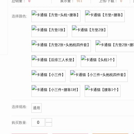
总销量：
0
展示量：
911
上传/下载：
0
选择颜色:
选择规格:
通用
购买数量: