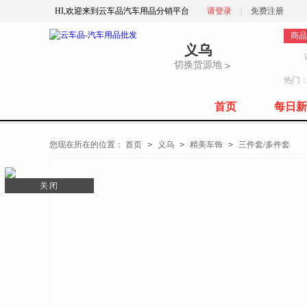
HI,欢迎来到云车品汽车用品分销平台
请登录
|
免费注册
商品
义乌
切换货源地
>
热门
首页
每日新
全部商品分类
您现在所在的位置：
首页
>
义乌
>
精美车饰
>
三件套/多件套
关闭
关闭