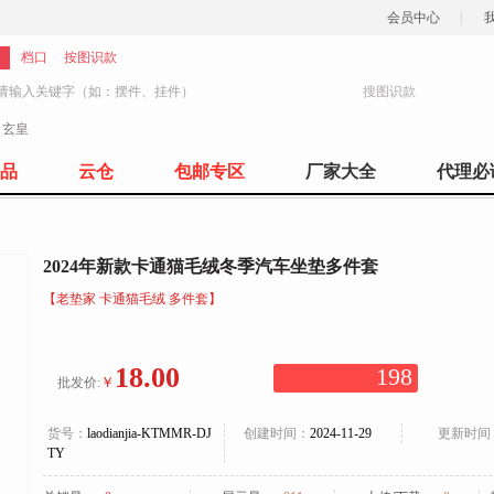
会员中心
|
档口
按图识款
搜图识款
：
玄皇
1247
品
云仓
包邮专区
厂家大全
代理必
2024年新款卡通猫毛绒冬季汽车坐垫多件套
【老垫家 卡通猫毛绒 多件套】
18.00
198
￥
批发价:
货号：
laodianjia-KTMMR-DJ
创建时间：
2024-11-29
更新时间
TY