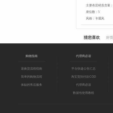
主要表层材质含量
座位数：
5
风格：
卡通风
猜您喜欢
好
购物指南
代理商必读
退换货流程指南
平台快递公告汇总
简单的购物流程
淘宝货到付款COD
体贴的售后服务
代理商必读
数据包使用教程