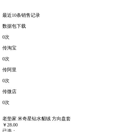
最近10条销售记录
数据包下载
0
次
传淘宝
0
次
传阿里
0
次
传微店
0
次
老垫家 米奇星钻水貂绒 方向盘套
￥28.00
已选：