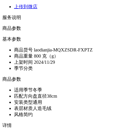
上传到微店
服务说明
商品参数
基本参数
商品货号
laodianjia-MQXZSDR-FXPTZ
商品重量
800 克（g）
上架时间
2024/11/29
季节分类
商品参数
适用季节
冬季
匹配方向盘直径
38cm
安装类型
通用
表层材质
人造毛绒
风格
简约
详情