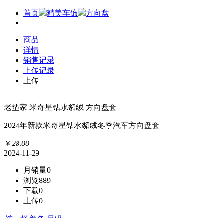
首页
精美车饰
方向盘
商品
详情
销售记录
上传记录
上传
老垫家 米奇星钻水貂绒 方向盘套
2024年新款米奇星钻水貂绒冬季汽车方向盘套
￥
28
.
00
2024-11-29
月销量
0
浏览
889
下载
0
上传
0