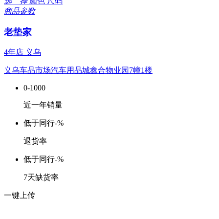
选 择
颜色
尺码
商品参数
老垫家
4年店
义乌
义乌车品市场汽车用品城鑫合物业园7幢1楼
0-1000
近一年销量
低于同行
-%
退货率
低于同行
-%
7天缺货率
一键上传