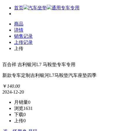
首页
汽车坐垫
通用专车专用
商品
详情
销售记录
上传记录
上传
百合祥 吉利银河L7 马鞍垫专车专用
新款专车定制吉利银河L7马鞍垫汽车座垫四季
￥
140
.
00
2024-12-20
月销量
0
浏览
1631
下载
0
上传
0