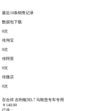
最近10条销售记录
数据包下载
0
次
传淘宝
0
次
传阿里
0
次
传微店
0
次
百合祥 吉利银河L7 马鞍垫专车专用
￥140.00
已选：