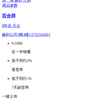
选 择
颜色
尺码
商品参数
百合祥
8年店
天台
赫利公司3幢4楼13732343663
0-1000
近一年销量
高于同行
2%
退货率
低于同行
-%
7天缺货率
一键上传