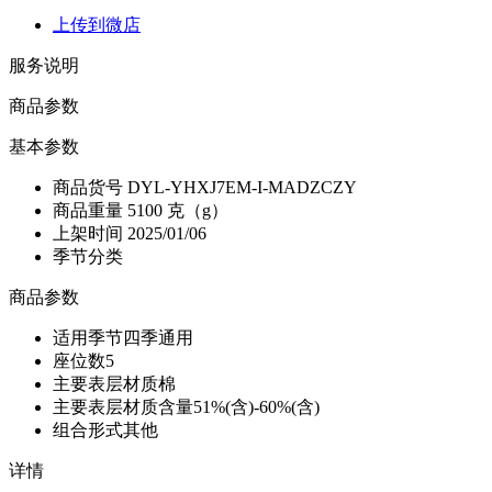
上传到微店
服务说明
商品参数
基本参数
商品货号
DYL-YHXJ7EM-I-MADZCZY
商品重量
5100 克（g）
上架时间
2025/01/06
季节分类
商品参数
适用季节
四季通用
座位数
5
主要表层材质
棉
主要表层材质含量
51%(含)-60%(含)
组合形式
其他
详情