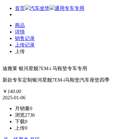
首页
汽车坐垫
通用专车专用
商品
详情
销售记录
上传记录
上传
迪雅莱 银河星舰7EM-i 马鞍垫专车专用
新款专车定制银河星舰7EM-i马鞍垫汽车座垫四季
￥
140
.
00
2025-01-06
月销量
0
浏览
2736
下载
0
上传
0