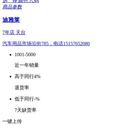
选 择
颜色
尺码
商品参数
迪雅莱
7年店
天台
汽车用品市场沿街785，电话15157652080
1001-5000
近一年销量
高于同行
4%
退货率
低于同行
-%
7天缺货率
一键上传