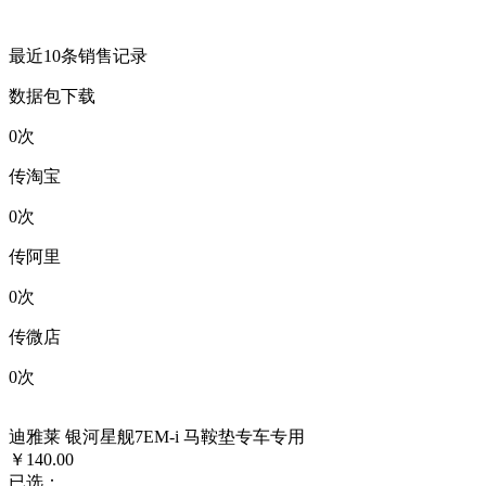
最近10条销售记录
数据包下载
0
次
传淘宝
0
次
传阿里
0
次
传微店
0
次
迪雅莱 银河星舰7EM-i 马鞍垫专车专用
￥140.00
已选：