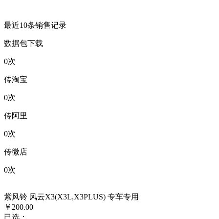
最近10条销售记录
数据包下载
0
次
传淘宝
0
次
传阿里
0
次
传微店
0
次
紫风铃 风云X3(X3L,X3PLUS) 专车专用
￥200.00
已选：