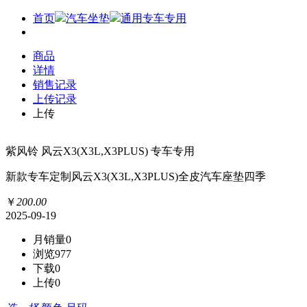
首页
汽车坐垫
通用专车专用
商品
详情
销售记录
上传记录
上传
紫风铃 风云X3(X3L,X3PLUS) 专车专用
新款专车定制风云X3(X3L,X3PLUS)全皮汽车座垫四季
￥
200
.
00
2025-09-19
月销量
0
浏览
977
下载
0
上传
0