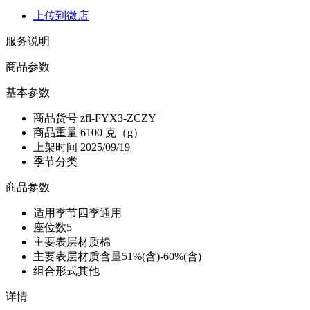
上传到微店
服务说明
商品参数
基本参数
商品货号
zfl-FYX3-ZCZY
商品重量
6100 克（g）
上架时间
2025/09/19
季节分类
商品参数
适用季节
四季通用
座位数
5
主要表层材质
棉
主要表层材质含量
51%(含)-60%(含)
组合形式
其他
详情