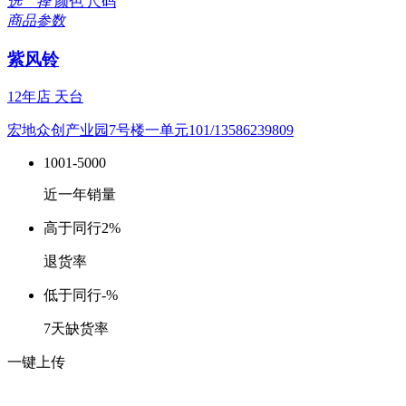
选 择
颜色
尺码
商品参数
紫风铃
12年店
天台
宏地众创产业园7号楼一单元101/13586239809
1001-5000
近一年销量
高于同行
2%
退货率
低于同行
-%
7天缺货率
一键上传