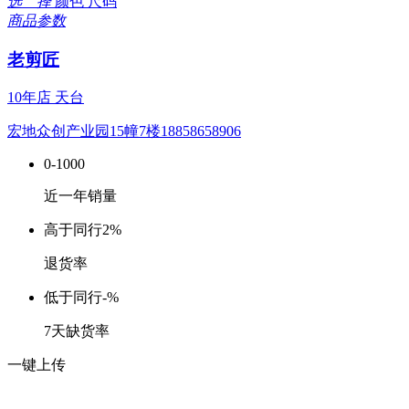
选 择
颜色
尺码
商品参数
老剪匠
10年店
天台
宏地众创产业园15幢7楼18858658906
0-1000
近一年销量
高于同行
2%
退货率
低于同行
-%
7天缺货率
一键上传