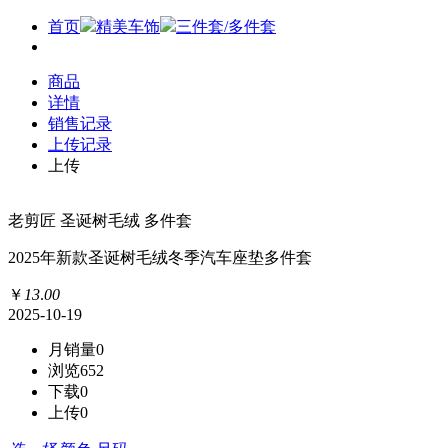
首页
精美车饰
三件套/多件套
商品
详情
销售记录
上传记录
上传
老剪匠 圣诞树毛绒 多件套
2025年新款圣诞树毛绒冬季汽车座垫多件套
￥
13
.
00
2025-10-19
月销量
0
浏览
652
下载
0
上传
0