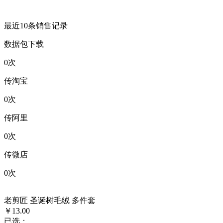
最近10条销售记录
数据包下载
0
次
传淘宝
0
次
传阿里
0
次
传微店
0
次
老剪匠 圣诞树毛绒 多件套
￥13.00
已选：