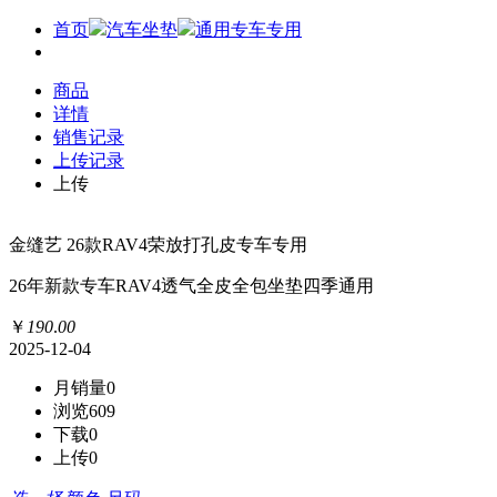
首页
汽车坐垫
通用专车专用
商品
详情
销售记录
上传记录
上传
金缝艺 26款RAV4荣放打孔皮专车专用
26年新款专车RAV4透气全皮全包坐垫四季通用
￥
190
.
00
2025-12-04
月销量
0
浏览
609
下载
0
上传
0