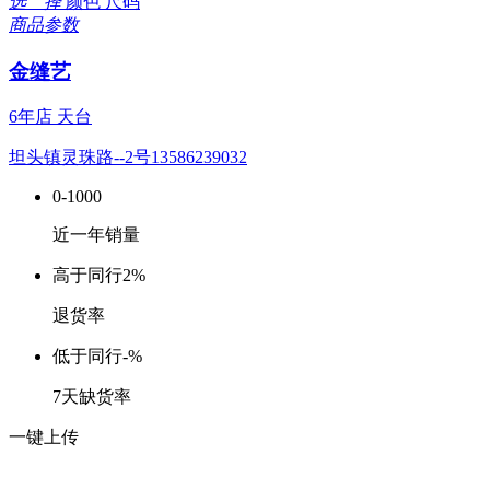
选 择
颜色
尺码
商品参数
金缝艺
6年店
天台
坦头镇灵珠路--2号13586239032
0-1000
近一年销量
高于同行
2%
退货率
低于同行
-%
7天缺货率
一键上传