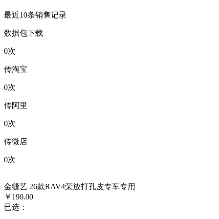
最近10条销售记录
数据包下载
0
次
传淘宝
0
次
传阿里
0
次
传微店
0
次
金缝艺 26款RAV4荣放打孔皮专车专用
￥190.00
已选：