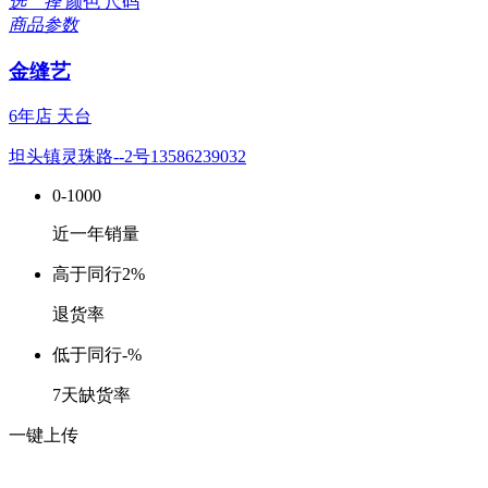
选 择
颜色
尺码
商品参数
金缝艺
6年店
天台
坦头镇灵珠路--2号13586239032
0-1000
近一年销量
高于同行
2%
退货率
低于同行
-%
7天缺货率
一键上传