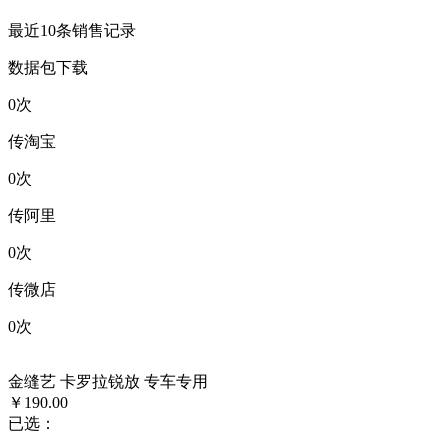
最近10条销售记录
数据包下载
0
次
传淘宝
0
次
传阿里
0
次
传微店
0
次
金缝艺 卡罗拉锐放 专车专用
￥190.00
已选：