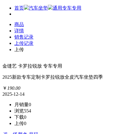
首页
汽车坐垫
通用专车专用
商品
详情
销售记录
上传记录
上传
金缝艺 卡罗拉锐放 专车专用
2025新款专车定制卡罗拉锐放全皮汽车坐垫四季
￥
190
.
00
2025-12-14
月销量
0
浏览
554
下载
0
上传
0