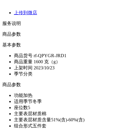
上传到微店
服务说明
商品参数
基本参数
商品货号
rf-QPYGR-JRD1
商品重量
1600 克（g）
上架时间
2023/10/23
季节分类
商品参数
功能
加热
适用季节
冬季
座位数
5
主要表层材质
棉
主要表层材质含量
51%(含)-60%(含)
组合形式
五件套