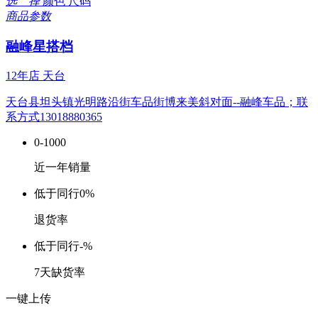
选 择
颜色
尺码
商品参数
融峰星搭档
12年店
天台
天台县坦头镇光明路沿街车品街博来美斜对面--融峰车品；联
系方式13018880365
0-1000
近一年销量
低于同行
0%
退货率
低于同行
-%
7天缺货率
一键上传