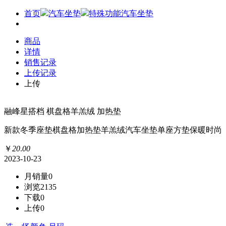
首页
汽车坐垫
特殊功能汽车坐垫
商品
详情
销售记录
上传记录
上传
融峰星搭档 棋盘格羊羔绒 加热垫
新款冬季座垫棋盘格加热垫羊羔绒汽车坐垫单座方垫保暖时尚
￥
20
.
00
2023-10-23
月销量
0
浏览
2135
下载
0
上传
0