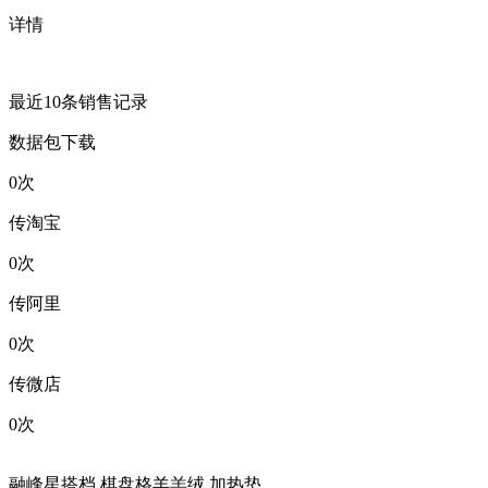
详情
最近10条销售记录
数据包下载
0
次
传淘宝
0
次
传阿里
0
次
传微店
0
次
融峰星搭档 棋盘格羊羔绒 加热垫