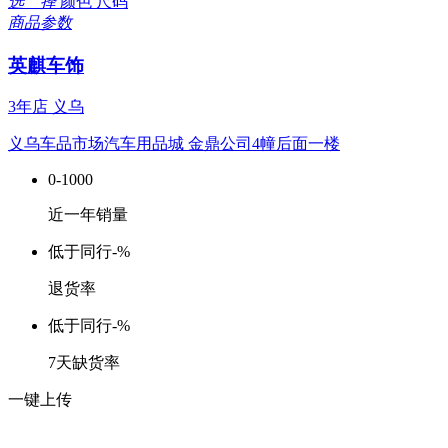
选 择
颜色
尺码
商品参数
英麒车饰
3年店
义乌
义乌车品市场汽车用品城 金鼎公司4幢后面一楼
0-1000
近一年销量
低于同行
-%
退货率
低于同行
-%
7天缺货率
一键上传