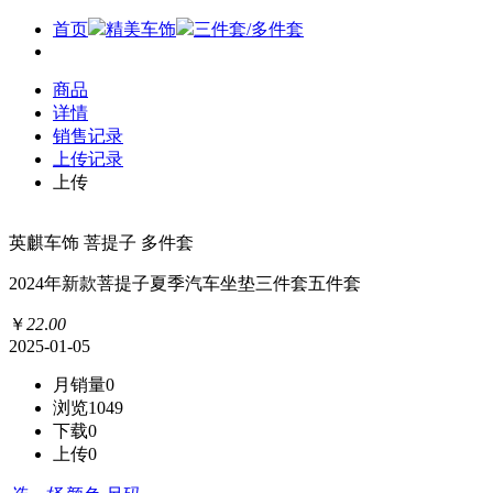
首页
精美车饰
三件套/多件套
商品
详情
销售记录
上传记录
上传
英麒车饰 菩提子 多件套
2024年新款菩提子夏季汽车坐垫三件套五件套
￥
22
.
00
2025-01-05
月销量
0
浏览
1049
下载
0
上传
0