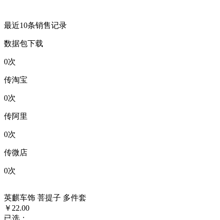
最近10条销售记录
数据包下载
0
次
传淘宝
0
次
传阿里
0
次
传微店
0
次
英麒车饰 菩提子 多件套
￥22.00
已选：