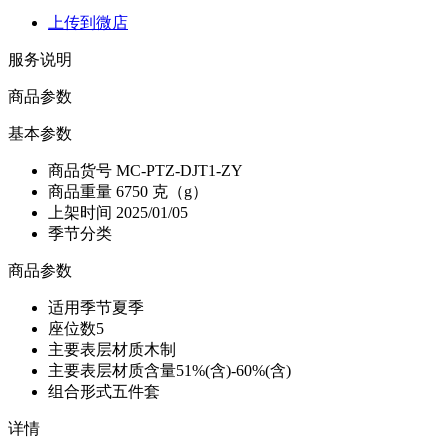
上传到微店
服务说明
商品参数
基本参数
商品货号
MC-PTZ-DJT1-ZY
商品重量
6750 克（g）
上架时间
2025/01/05
季节分类
商品参数
适用季节
夏季
座位数
5
主要表层材质
木制
主要表层材质含量
51%(含)-60%(含)
组合形式
五件套
详情