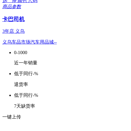
选 择
颜色
尺码
商品参数
卡巴司机
3年店
义乌
义乌车品市场汽车用品城--
0-1000
近一年销量
低于同行
-%
退货率
低于同行
-%
7天缺货率
一键上传