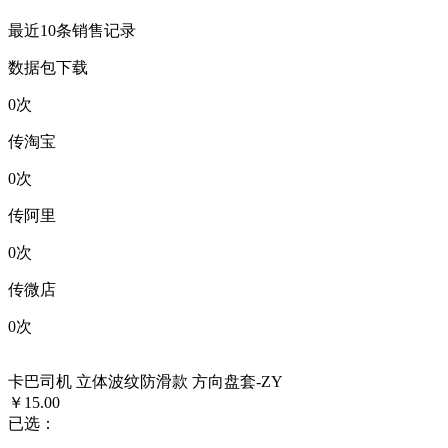
最近10条销售记录
数据包下载
0
次
传淘宝
0
次
传阿里
0
次
传微店
0
次
卡巴司机 立体波纹防滑款 方向盘套-ZY
￥15.00
已选：