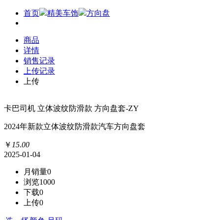
首页
精美车饰
方向盘
商品
详情
销售记录
上传记录
上传
卡巴司机 立体波纹防滑款 方向盘套-ZY
2024年新款立体波纹防滑款汽车方向盘套
￥
15
.
00
2025-01-04
月销量
0
浏览
1000
下载
0
上传
0