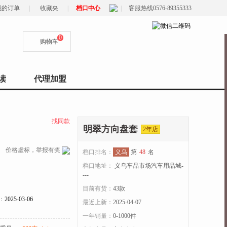
我的订单
|
收藏夹
|
档口中心
|
客服热线0576-89355333
0
购物车
读
代理加盟
找同款
明翠方向盘套
2年店
价格虚标，举报有奖
档口排名：
义乌
第
48
名
档口地址：
义乌车品市场汽车用品城-
---
目前有货：
43
款
：
2025-03-06
最近上新：
2025-04-07
一年销量：
0-1000件