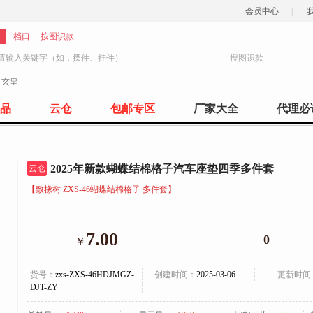
会员中心
|
档口
按图识款
搜图识款
：
玄皇
1247
品
云仓
包邮专区
厂家大全
代理必
2025年新款蝴蝶结棉格子汽车座垫四季多件套
云仓
【致橡树 ZXS-46蝴蝶结棉格子 多件套】
7.00
0
￥
货号：
zxs-ZXS-46HDJMGZ-
创建时间：
2025-03-06
更新时间
DJT-ZY