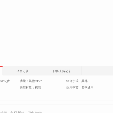
销售记录
下载/上传记录
：
51%(含)-60%(含)
功能：
其他/other
组合形式：
其他
表层材质：
棉花
适用季节：
四季通用