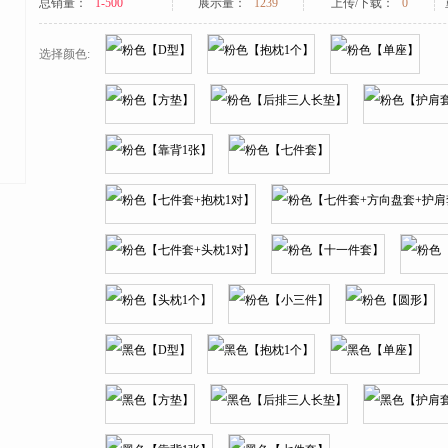
总销量：
1-500
展示量：
1239
上传/下载：
0
选择颜色: