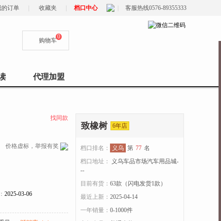
我的订单
|
收藏夹
|
档口中心
|
客服热线0576-89355333
0
购物车
读
代理加盟
找同款
致橡树
6年店
价格虚标，举报有奖
档口排名：
义乌
第
77
名
档口地址：
义乌车品市场汽车用品城-
--
目前有货：
63
款（闪电发货
1
款）
：
2025-03-06
最近上新：
2025-04-14
一年销量：
0-1000件