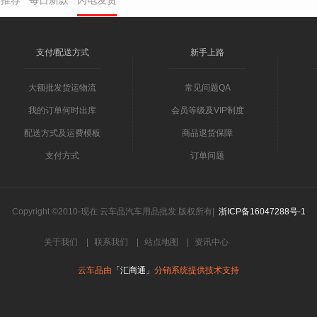
货推荐
每日新款
闪电发货
支付/配送方式
新手上路
大额批发货运物流
常见问题QA
我的订单何时出库
会员等级及VIP制度
配送方式及运费模板
商品退货保障
支付方式
订单问题
Copyright ©2010-现在 云车品汽车用品批发 版权所有|
浙ICP备16047288号-1
关于我们
|
联系我们
|
站点地图
|
资讯中心
云车品由
「汇商通」
分销系统提供技术支持