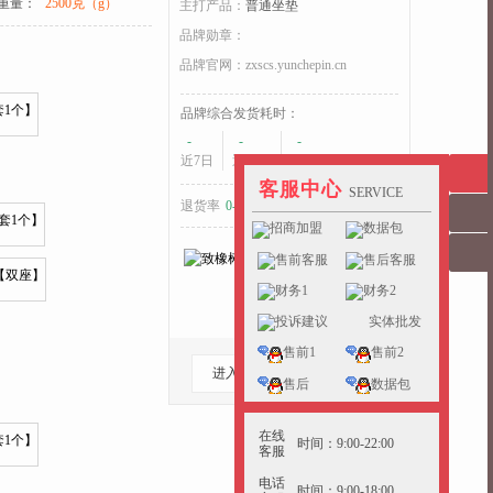
重量：
2500克（g）
主打产品：
普通坐垫
品牌勋章：
品牌官网：
zxscs.yunchepin.cn
品牌综合发货耗时：
收起>>
-
-
-
近7日
近15日
近30日
客服中心
SERVICE
退货率
0-5%
好于
40%
的同行
招商加盟
数据包
售前客服
售后客服
财务1
财务2
投诉建议
实体批发
售前1
售前2
进入档口
收藏档口
售后
数据包
在线
时间：9:00-22:00
客服
电话
时间：9:00-18:00