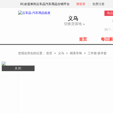
HI,欢迎来到云车品汽车用品分销平台
请登录
|
免费注册
商品
义乌
切换货源地
>
热门
首页
每日新
全部商品分类
您现在所在的位置：
首页
>
义乌
>
精美车饰
>
三件套/多件套
关闭
关闭