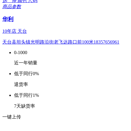
选 择
颜色
尺码
商品参数
华利
10年店
天台
天台县坦头镇光明路沿街老飞达路口前100米18357656961
0-1000
近一年销量
低于同行
0%
退货率
低于同行
1%
7天缺货率
一键上传