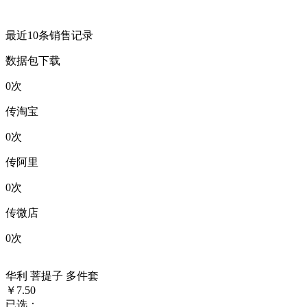
最近10条销售记录
数据包下载
0
次
传淘宝
0
次
传阿里
0
次
传微店
0
次
华利 菩提子 多件套
￥7.50
已选：