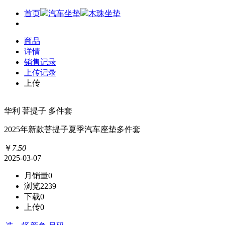
首页
汽车坐垫
木珠坐垫
商品
详情
销售记录
上传记录
上传
华利 菩提子 多件套
2025年新款菩提子夏季汽车座垫多件套
￥
7
.
50
2025-03-07
月销量
0
浏览
2239
下载
0
上传
0