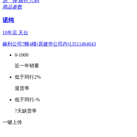
选 择
颜色
尺码
商品参数
诺纯
10年店
天台
赫利公司7幢4楼(原健华公司内)13511464043
0-1000
近一年销量
低于同行
2%
退货率
低于同行
-%
7天缺货率
一键上传