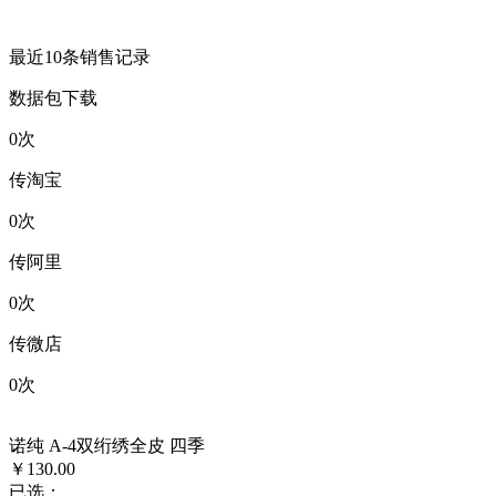
最近10条销售记录
数据包下载
0
次
传淘宝
0
次
传阿里
0
次
传微店
0
次
诺纯 A-4双绗绣全皮 四季
￥130.00
已选：