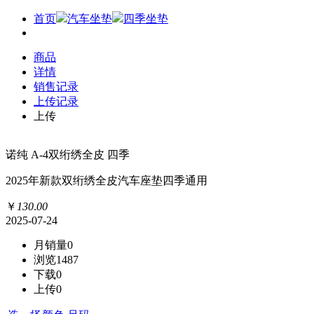
首页
汽车坐垫
四季坐垫
商品
详情
销售记录
上传记录
上传
诺纯 A-4双绗绣全皮 四季
2025年新款双绗绣全皮汽车座垫四季通用
￥
130
.
00
2025-07-24
月销量
0
浏览
1487
下载
0
上传
0