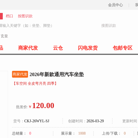
会员中心
|
档口
按图识款
搜图识款
：
玄皇
77
品
商家代发
云仓
闪电发货
包邮专区
2026年新款通用汽车坐垫
商家代发
【车空间 全皮弯月亮 四季】
120.00
￥
批发价:
货号：
CKJ-26WYL-SJ
创建时间：
2026-03-29
更新时间
总销量：
0
展示量：
1008
上传/下载：
0