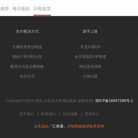
货推荐
每日新款
闪电发货
支付/配送方式
新手上路
大额批发货运物流
常见问题QA
我的订单何时出库
会员等级及VIP制度
配送方式及运费模板
商品退货保障
支付方式
订单问题
Copyright ©2010-现在 云车品汽车用品批发 版权所有|
浙ICP备16047288号-1
关于我们
|
联系我们
|
站点地图
|
资讯中心
云车品由
「汇商通」
分销系统提供技术支持