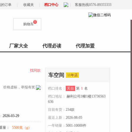
我的订单
|
收藏夹
|
档口中心
|
客服热线0576-89355333
0
购物车
厂家大全
代理必读
代理加盟
找同款
车空间
11年店
价格虚标，举报有奖
档口排名：
天台
第
1
名
档口地址：
赫利公司1幢1楼13736563
636
目前有货：
234
款
：
2026-03-29
最近上新：
2026-08-05
一年销量：
5001-10000件
重量：
5500克（g）