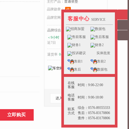
主打产品：
普通坐垫
收起>>
品牌勋章：
代
品牌官网：
ckj.yunchepin.cn
客服中心
SERVICE
招商加盟
数据包
品牌综合发货耗时：
售前客服
售后客服
＜9小时
＜9小时
＜12小时
近7日
近15日
近30日
财务1
财务2
投诉建议
实体批发
退货率
0-5%
好于
33%
的同行
售前1
售前2
售后
数据包
在线
时间：9:00-22:00
客服
电话
时间：9:00-18:00
进入档口
收藏档口
客服
综合：0576-89355333
联系
售后：0576-83170806
方式
立即购买
查件：0576-83170806