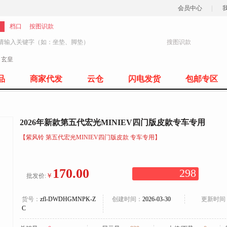
会员中心
|
档口
按图识款
搜图识款
：
玄皇
77
品
商家代发
云仓
闪电发货
包邮专区
2026年新款第五代宏光MINIEV四门版皮款专车专用
【紫风铃 第五代宏光MINIEV四门版皮款 专车专用】
170.00
298
￥
批发价:
货号：
zfl-DWDHGMNPK-Z
创建时间：
2026-03-30
更新时间
C