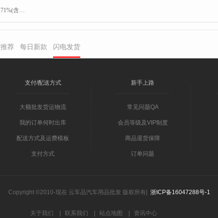
：
71%(含)-80%(含)
货推荐
每日新款
闪电发货
支付/配送方式
新手上路
大额批发货运物流
常见问题QA
我的订单何时出库
会员等级及VIP制度
配送方式及运费模板
商品退货保障
支付方式
订单问题
Copyright ©2010-现在 云车品汽车用品批发 版权所有|
浙ICP备16047288号-1
关于我们
|
联系我们
|
站点地图
|
资讯中心