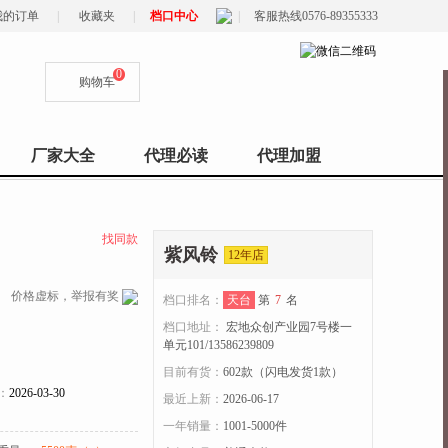
我的订单
|
收藏夹
|
档口中心
|
客服热线0576-89355333
0
购物车
厂家大全
代理必读
代理加盟
找同款
紫风铃
12年店
价格虚标，举报有奖
档口排名：
天台
第
7
名
档口地址：
宏地众创产业园7号楼一
单元101/13586239809
目前有货：
602
款（闪电发货
1
款）
：
2026-03-30
最近上新：
2026-06-17
一年销量：
1001-5000件