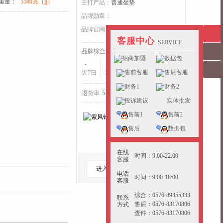
重量：
5500克（g）
主打产品：
普通坐垫
品牌勋章：
收起>>
品牌官网：
zfl.yunchepin.cn
客服中心
SERVICE
品牌综合发货耗时：
招商加盟
数据包
-
-
-
售前客服
售后客服
近7日
近15日
近30日
财务1
财务2
退货率
5-10%
好于
29%
的同行
投诉建议
实体批发
售前1
售前2
售后
数据包
在线
时间：9:00-22:00
客服
进入档口
收藏档口
电话
时间：9:00-18:00
客服
综合：0576-89355333
联系
售后：0576-83170806
方式
查件：0576-83170806