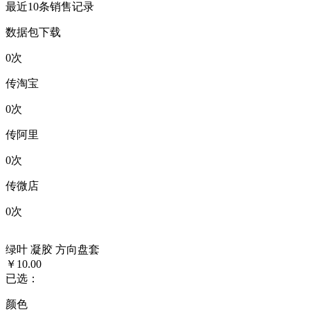
最近10条销售记录
数据包下载
0
次
传淘宝
0
次
传阿里
0
次
传微店
0
次
绿叶 凝胶 方向盘套
￥10.00
已选：
颜色