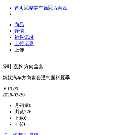
首页
精美车饰
方向盘
商品
详情
销售记录
上传记录
上传
绿叶 凝胶 方向盘套
新款汽车方向盘套透气面料夏季
￥
10
.
00
2026-03-30
月销量
0
浏览
776
下载
0
上传
0