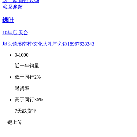
选 择
颜色
尺码
商品参数
绿叶
10年店
天台
坦头镇溪南村/文化大礼堂旁边18967638343
0-1000
近一年销量
低于同行
2%
退货率
高于同行
36%
7天缺货率
一键上传