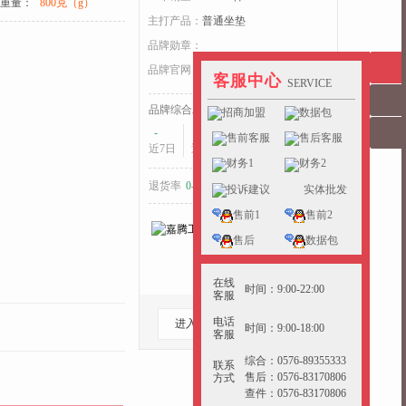
重量：
800克（g）
主打产品：
普通坐垫
收起>>
品牌勋章：
品牌官网：
jtgy.yunchepin.cn
客服中心
SERVICE
品牌综合发货耗时：
招商加盟
数据包
-
-
-
售前客服
售后客服
近7日
近15日
近30日
财务1
财务2
退货率
0-5%
好于
38%
的同行
投诉建议
实体批发
售前1
售前2
售后
数据包
在线
时间：9:00-22:00
客服
电话
进入档口
收藏档口
时间：9:00-18:00
客服
综合：0576-89355333
联系
售后：0576-83170806
方式
查件：0576-83170806