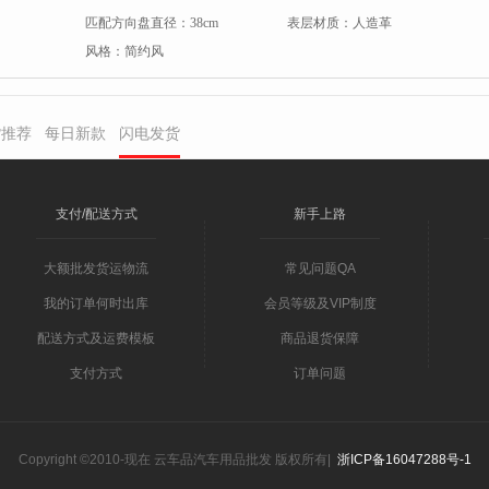
匹配方向盘直径：
38cm
表层材质：
人造革
风格：
简约风
货推荐
每日新款
闪电发货
支付/配送方式
新手上路
大额批发货运物流
常见问题QA
我的订单何时出库
会员等级及VIP制度
配送方式及运费模板
商品退货保障
支付方式
订单问题
Copyright ©2010-现在 云车品汽车用品批发 版权所有|
浙ICP备16047288号-1