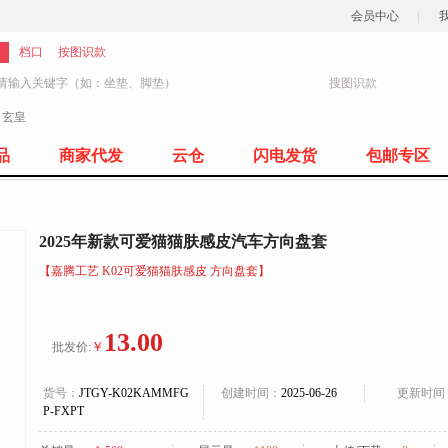
会员中心
|
档口
按图识款
搜图识款
：
玄皇
77
品
商家代发
云仓
闪电发货
包邮专区
2025年新款可爱猫猫肤感皮汽车方向盘套
【嘉腾工艺 K02可爱猫猫肤感皮 方向盘套】
13.00
￥
批发价:
货号：
JTGY-K02KAMMFG
创建时间：
2025-06-26
更新时间
P-FXPT