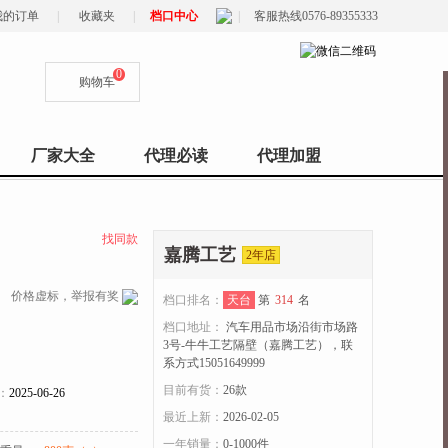
我的订单
|
收藏夹
|
档口中心
|
客服热线0576-89355333
0
购物车
厂家大全
代理必读
代理加盟
找同款
嘉腾工艺
2年店
价格虚标，举报有奖
档口排名：
天台
第
314
名
档口地址：
汽车用品市场沿街市场路
3号-牛牛工艺隔壁（嘉腾工艺），联
系方式15051649999
目前有货：
26
款
：
2025-06-26
最近上新：
2026-02-05
一年销量：
0-1000件