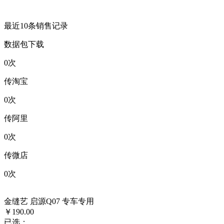
最近10条销售记录
数据包下载
0
次
传淘宝
0
次
传阿里
0
次
传微店
0
次
金缝艺 启源Q07 专车专用
￥190.00
已选：