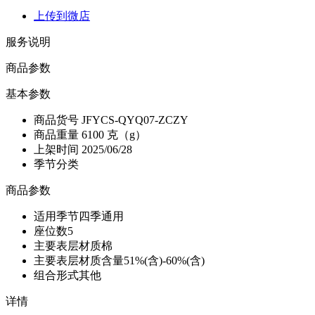
上传到微店
服务说明
商品参数
基本参数
商品货号
JFYCS-QYQ07-ZCZY
商品重量
6100 克（g）
上架时间
2025/06/28
季节分类
商品参数
适用季节
四季通用
座位数
5
主要表层材质
棉
主要表层材质含量
51%(含)-60%(含)
组合形式
其他
详情