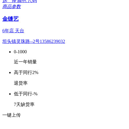
选 择
颜色
尺码
商品参数
金缝艺
6年店
天台
坦头镇灵珠路--2号13586239032
0-1000
近一年销量
高于同行
2%
退货率
低于同行
-%
7天缺货率
一键上传