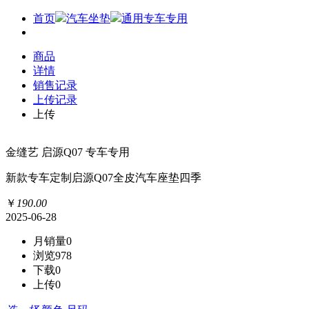
首页
汽车坐垫
通用专车专用
商品
详情
销售记录
上传记录
上传
金缝艺 启源Q07 专车专用
新款专车定制启源Q07全皮汽车座垫四季
￥
190
.
00
2025-06-28
月销量
0
浏览
978
下载
0
上传
0