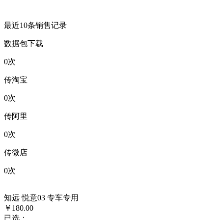
最近10条销售记录
数据包下载
0
次
传淘宝
0
次
传阿里
0
次
传微店
0
次
知远 悦意03 专车专用
￥180.00
已选：