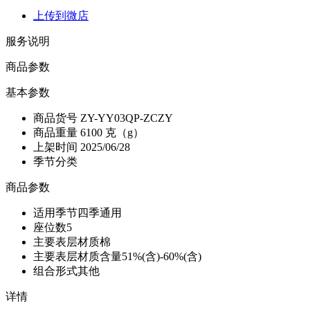
上传到微店
服务说明
商品参数
基本参数
商品货号
ZY-YY03QP-ZCZY
商品重量
6100 克（g）
上架时间
2025/06/28
季节分类
商品参数
适用季节
四季通用
座位数
5
主要表层材质
棉
主要表层材质含量
51%(含)-60%(含)
组合形式
其他
详情