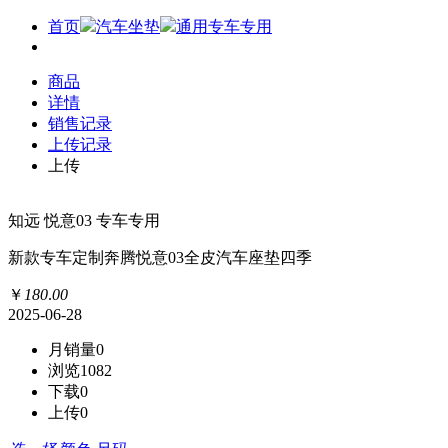
首页
汽车坐垫
通用专车专用
商品
详情
销售记录
上传记录
上传
知远 悦意03 专车专用
新款专车定制奔腾悦意03全皮汽车座垫四季
￥
180
.
00
2025-06-28
月销量
0
浏览
1082
下载
0
上传
0