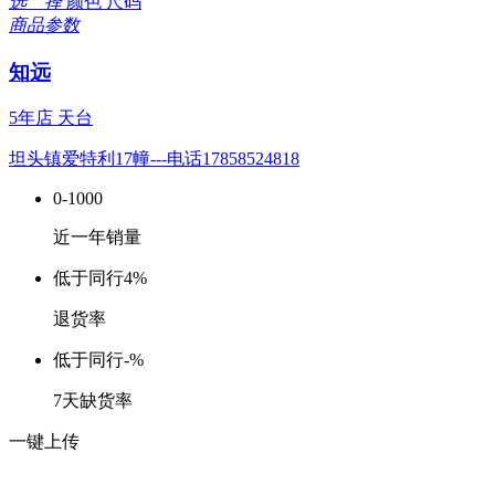
选 择
颜色
尺码
商品参数
知远
5年店
天台
坦头镇爱特利17幢---电话17858524818
0-1000
近一年销量
低于同行
4%
退货率
低于同行
-%
7天缺货率
一键上传